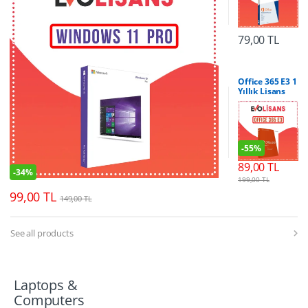
79,00
TL
Office 365 E3 1
Yıllık Lisans
Anahtarı
-
55%
89,00
TL
-
34%
199,00
TL
99,00
TL
149,00
TL
See all products
Laptops &
Computers