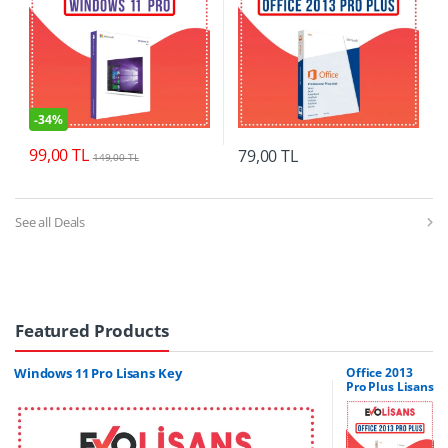
-
34%
99,00
TL
79,00
TL
149,00
TL
See all Deals
Featured Products
Windows 11 Pro Lisans Key
Office 2013
Pro Plus Lisans
Anahtarı