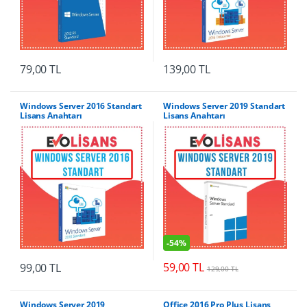
79,00
TL
139,00
TL
Windows Server 2016 Standart
Windows Server 2019 Standart
Lisans Anahtarı
Lisans Anahtarı
-
54%
59,00
TL
99,00
TL
129,00
TL
Windows Server 2019
Office 2016 Pro Plus Lisans