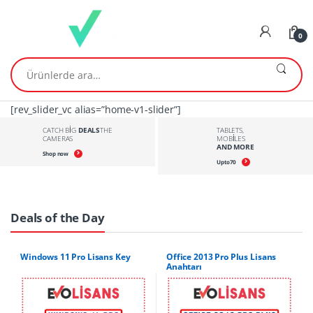
Skip
Skip
to
to
0
navigation
content
Ara:
[rev_slider_vc alias=”home-v1-slider”]
CATCH BIG
DEALS
THE
TABLETS,
CAMERAS
MOBILES
AND MORE
Shop now
Upto
70
Deals of the Day
Windows 11 Pro Lisans Key
Office 2013 Pro Plus Lisans
Anahtarı