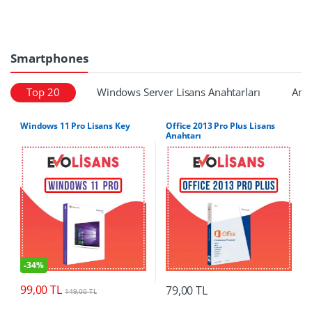
Smartphones
Top 20
Windows Server Lisans Anahtarları
Anti
Windows 11 Pro Lisans Key
Office 2013 Pro Plus Lisans
Anahtarı
-
34%
99,00
TL
79,00
TL
149,00
TL