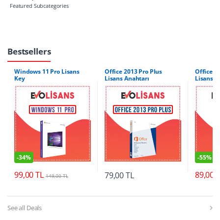
Featured Subcategories
Bestsellers
Windows 11 Pro Lisans
Office 2013 Pro Plus
Office 36
Key
Lisans Anahtarı
Lisans A
-
34%
-
55%
99,00
TL
89,00
79,00
TL
149,00
TL
See all Deals