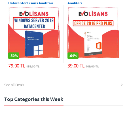
Datacenter Lisans Anahtarı
Anahtarı
-
50%
-
64%
79,00
TL
39,00
TL
159,00
TL
109,00
TL
See all Deals
Top Categories this Week