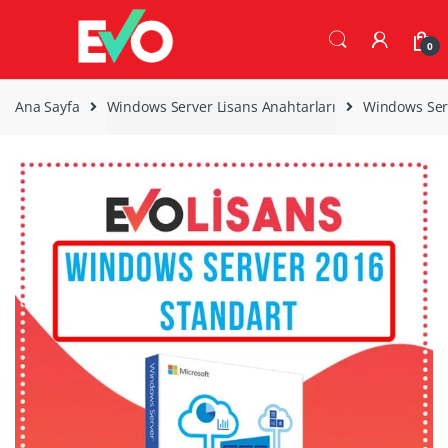
Skip
Skip
to
to
0
navigation
content
Ana Sayfa
Windows Server Lisans Anahtarları
Windows Serv